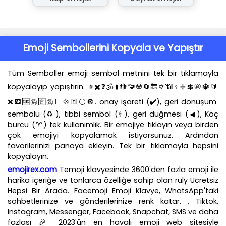
Emoji Sembollerini Kopyala ve Yapıştır
Tüm Semboller emoji sembol metnini tek bir tıklamayla
kopyalayıp yapıştırın. ⚜️✖️❓🕉️⬆️🚻🚾☢️🔄🔚✡️📶♀️➗💲📛🔱🔰
❌🆎🆘㊙️🈴㊗️⬜💠🔳⚪🔘. onay işareti (✔️), geri dönüşüm
sembolü (♻️), tıbbi sembol (⚕️), geri düğmesi (◀), Koç
burcu (♈) tek kullanımlık. Bir emojiye tıklayın veya birden
çok emojiyi kopyalamak istiyorsunuz. Ardından
favorilerinizi panoya ekleyin. Tek bir tıklamayla hepsini
kopyalayın.
emojirex.com
Temoji klavyesinde 3600'den fazla emoji ile
harika içeriğe ve tonlarca özelliğe sahip olan ruly Ücretsiz
Hepsi Bir Arada. Facemoji Emoji Klavye, WhatsApp'taki
sohbetlerinize ve gönderilerinize renk katar. , Tiktok,
Instagram, Messenger, Facebook, Snapchat, SMS ve daha
fazlası 🎉 2023'ün en havalı emoji web sitesiyle