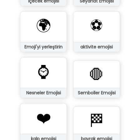
İçecek emojisi
Seyahat Emojisi
🌍
⚽
Emoji'yi yerleştirin
aktivite emojisi
⌚
🛑
Nesneler Emojisi
Semboller Emojisi
❤️
🏁
kalp emojisi
bayrak emojisi