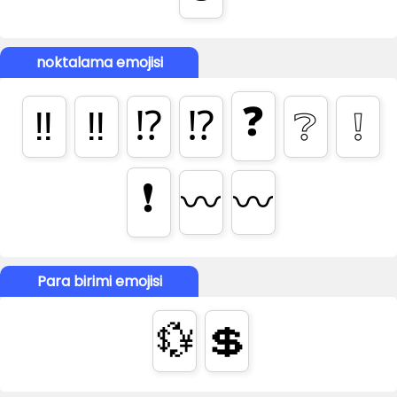
noktalama emojisi
❓
‼️
‼
⁉️
⁉
❔
❕
❗
〰️
〰
Para birimi emojisi
💱
💲