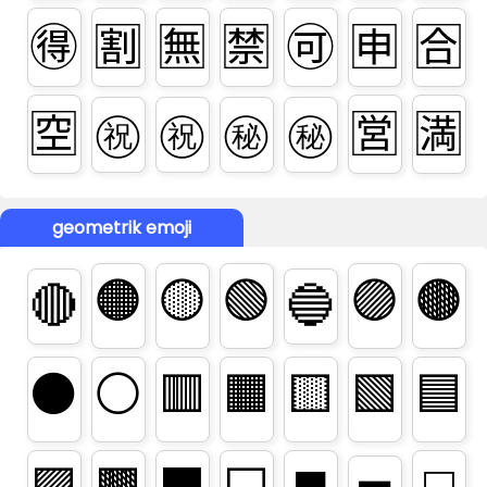
🉐
🈹
🈚
🈲
🉑
🈸
🈴
㊗️
㊗
㊙️
㊙
🈳
🈺
🈵
geometrik emoji
🟠
🟡
🟢
🟣
🟤
🔴
🔵
⚫
⚪
🟥
🟧
🟨
🟩
🟦