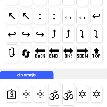
↖️
↖
↕️
↕
↔️
↔
↩️
↩
↪️
↪
⤴️
⤴
⤵️
⤵
🔃
🔄
🔙
🔚
🔛
🔜
🔝
din emojisi
🛐
⚛️
⚛
✡️
✡
🕉️
🕉