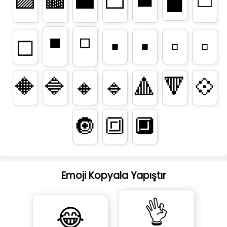
🟪
🟫
⬛
⬜
◼️
◻️
◼
◾
◽
◻
▪️
▪
▫️
▫
🔶
🔷
🔸
🔹
🔺
🔻
💠
🔘
🔳
🔲
Emoji Kopyala Yapıştır
👌
😂