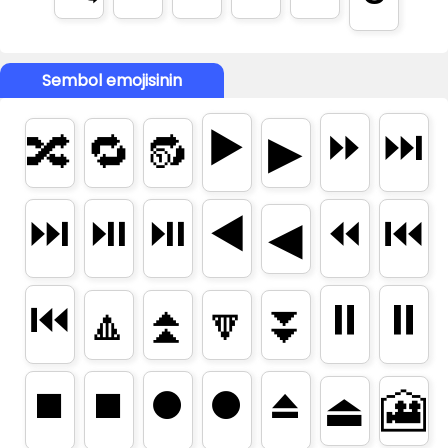
Sembol emojisinin
▶️
⏩
⏭️
🔀
🔁
🔂
▶
⏭
⏯️
⏯
◀️
⏪
⏮️
◀
⏮
⏸️
⏸
🔼
⏫
🔽
⏬
⏹️
⏹
⏺️
⏺
⏏️
⏏
🎦