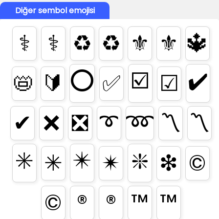
Diğer sembol emojisi
⚕️
⚕
♻️
♻
⚜️
⚜
🔱
⭕
☑️
✔️
📛
🔰
✅
☑
✔
❌
❎
➰
➿
〽️
〽
✳️
✴️
❇️
✳
✴
❇
©️
©
®️
®
™️
™