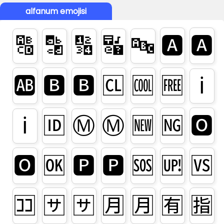
alfanum emojisi
🔠
🔡
🔢
🔣
🔤
🅰️
🅰
ℹ️
🆎
🅱️
🅱
🆑
🆒
🆓
ℹ
Ⓜ️
Ⓜ
🆔
🆕
🆖
🅾️
🅾
🆗
🅿️
🅿
🆘
🆙
🆚
🈁
🈂️
🈂
🈷️
🈷
🈶
🈯