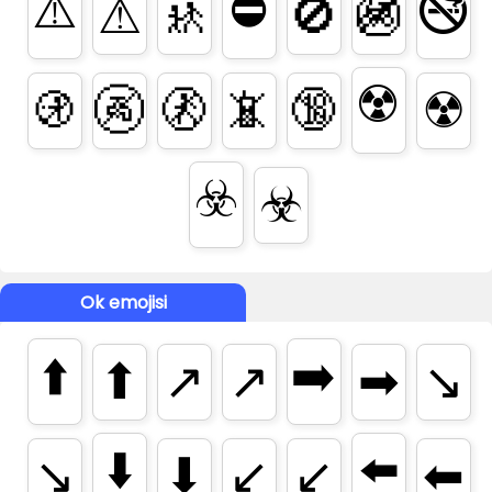
⚠️
⛔
🚭
⚠
🚸
🚫
🚳
☢️
🚯
🚱
🚷
📵
🔞
☢
☣️
☣
Ok emojisi
⬆️
➡️
⬆
↗️
↗
➡
↘️
⬇️
⬅️
↘
⬇
↙️
↙
⬅