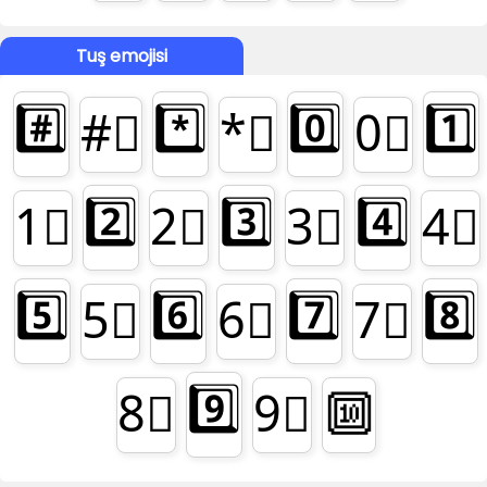
Tuş emojisi
#️⃣
*️⃣
0️⃣
1️⃣
#⃣
*⃣
0⃣
2️⃣
3️⃣
4️⃣
1⃣
2⃣
3⃣
4⃣
5️⃣
6️⃣
7️⃣
8️⃣
5⃣
6⃣
7⃣
9️⃣
8⃣
9⃣
🔟