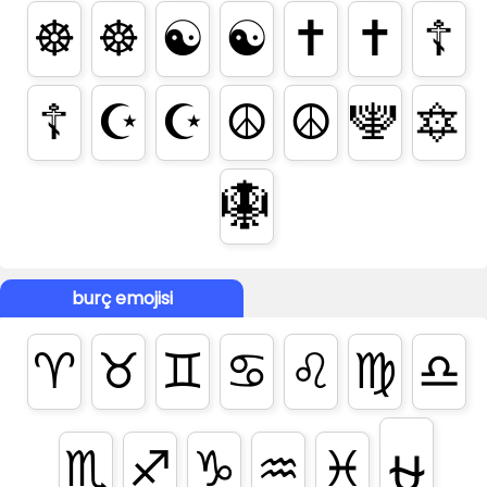
☸️
☸
☯️
☯
✝️
✝
☦️
☦
☪️
☪
☮️
☮
🕎
🔯
🪯
burç emojisi
♈
♉
♊
♋
♌
♍
♎
♏
♐
♑
♒
♓
⛎