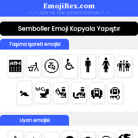
EmojiRex.com
*•.¸♡ ABD'YE YER IŞARETI KOYUN ♡¸.•*
Semboller Emoji Kopyala Yapıştır
Taşıma işareti emojisi
♿
🚹
🚺
🏧
🚮
🚰
🚻
🚼
🚾
🛂
🛃
🛄
🛅
Uyarı emojisi